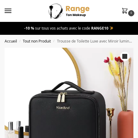
0
-10 %
sur tous vos achats avec le code
RANGE10
Accueil
Tout non Produit
Trousse de Toilette Luxe avec Miroir lumineux LED, Vanity pour Rangement Maquillage Et Cosmétiques.
/
/