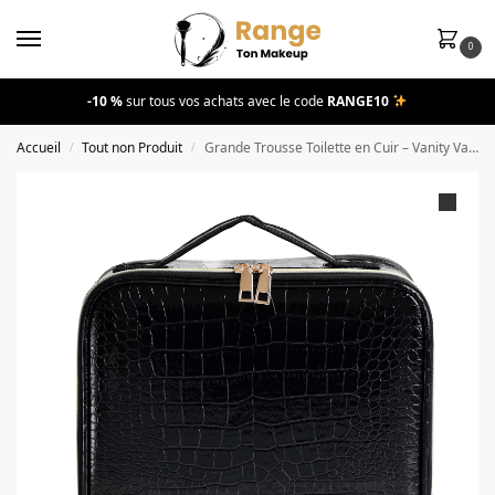
0
-10 %
sur tous vos achats avec le code
RANGE10
Accueil
Tout non Produit
Grande Trousse Toilette en Cuir – Vanity Valise de Rangement maquillage Finition Croco pour Voyage
/
/