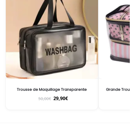
Trousse de Maquillage Transparente
Grande Trous
29,90
€
50,00
€