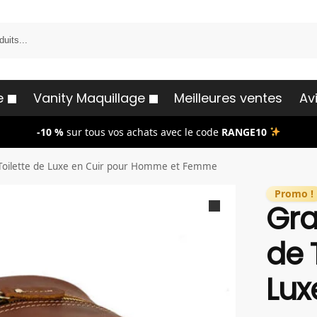
e
Vanity Maquillage
Meilleures ventes
Avi
-10 %
sur tous vos achats avec le code
RANGE10
Toilette de Luxe en Cuir pour Homme et Femme
Promo !
Gra
de 
Lux