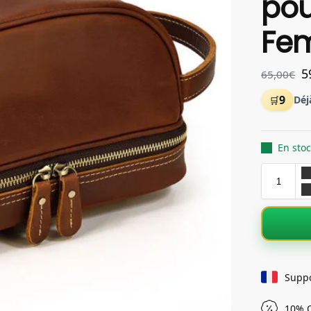
po
Fe
5
65,00
€
9
Déj
En sto
Supp
10% O