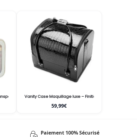
 Design en Cuire Élégant
ansparente
Vanity Case Maquillage luxe – Finition Croco Élégante et 
59,99
€
Paiement 100% Sécurisé