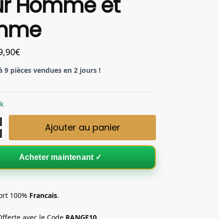
ur Homme et
mme
9,90
€
à 9 pièces vendues en 2 jours !
ck
Ajouter au panier
Acheter maintenant ✓
ort 100%
Francais
.
fferte avec le Code
RANGE10
.