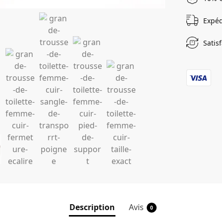
Expéd
Satis
Description
Avis
0