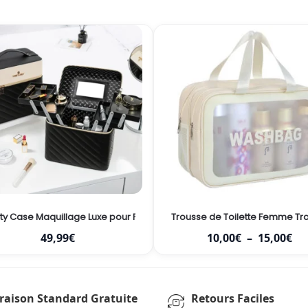
 et Spacieux pour un Rangement Maquillage Élégant
ty Case Maquillage Luxe pour Femme avec Miroir et Compartiments –
Trousse de Toilette Femme Tr
49,99
€
10,00
€
–
15,00
€
vraison Standard Gratuite
Retours Faciles